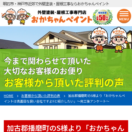
明石市・神戸市近郊で外壁塗装・屋根工事ならおかちゃんペイント
MENU
今まで関わらせて頂いた
大切なお客様のお便り
お客様から頂いた評判の声
HOME
お客様から頂いた評判の声
加古郡播磨町のS様より「おかちゃんペ
イントは真面目な良い会社ですよ!!と紹介したい」〜完工後アンケート〜
加古郡播磨町のS様より「おかちゃん