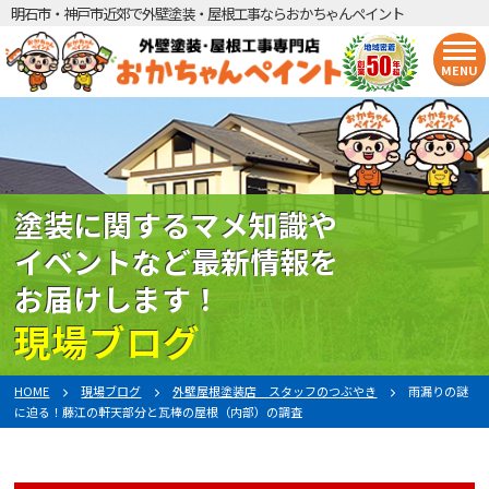
明石市・神戸市近郊で外壁塗装・屋根工事ならおかちゃんペイント
MENU
塗装に関するマメ知識や
イベントなど最新情報を
お届けします！
現場ブログ
HOME
現場ブログ
外壁屋根塗装店 スタッフのつぶやき
雨漏りの謎
に迫る！藤江の軒天部分と瓦棒の屋根（内部）の調査