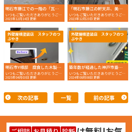
明石市藤江での一階の「瓦棒」屋根の調査が行いました。
「明石市藤江の軒天井、美しさ再び！塗装作業の一日」
いつもご覧いただきありがとうございます。おかちゃんペ
いつもご覧いただきありがとうございます。 おかちゃんペ
2023年12月14日 更新
2023年12月23日 更新
外壁屋根塗装店 スタッフのつ
外壁屋根塗装店 スタッフのつ
ぶやき
ぶやき
明石市Y様邸 腐食した木製軒天をホワイトカラーに塗装で蘇らせる！
築年数が経過した神戸市垂水区のお住まいの軒天を塗装しました。
いつもご覧いただきありがとうございます。 おかちゃんペイン
いつもご覧いただきありがとうございます。 おかちゃんペイン
2025年04月03日 更新
2024年08月08日 更新
次の記事
一覧
前の記事
は
無料
!お気
ご相談
お見積り
診断