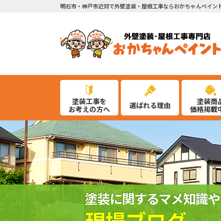
明石市・神戸市近郊で外壁塗装・屋根工事ならおかちゃんペイン
塗装工事を
塗装商
選ばれる理由
お考えの方へ
価格掲載
塗装に関するマメ知識や
現場ブログ