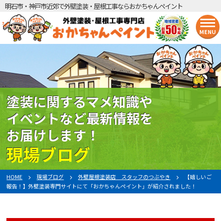
明石市・神戸市近郊で外壁塗装・屋根工事ならおかちゃんペイント
MENU
塗装に関するマメ知識や
イベントなど最新情報を
お届けします！
現場ブログ
HOME
現場ブログ
外壁屋根塗装店 スタッフのつぶやき
【嬉しいご
報告！】外壁塗装専門サイトにて「おかちゃんペイント」が紹介されました！