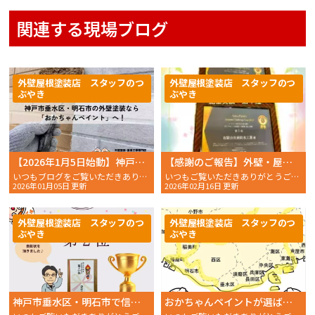
関連する現場ブログ
外壁屋根塗装店 スタッフのつ
外壁屋根塗装店 スタッフのつ
ぶやき
ぶやき
【2026年1月5日始動】神戸市垂水区・明石市の外壁塗装なら「グーグル口コミ高評価のおかちゃんペイント」へ！
【感謝のご報告】外壁・屋根塗装アステックペイント施工実績兵庫県第1位｜おかちゃんペイント
いつもブログをご覧いただきありがとうございます！神戸市垂水区・明石市を中心に、地域密着で外壁塗装・……
いつもご覧いただきありがとうございます。おかちゃんペイントのスタッフSです。この度、屋根塗装・外……
2026年01月05日 更新
2026年02月16日 更新
外壁屋根塗装店 スタッフのつ
外壁屋根塗装店 スタッフのつ
ぶやき
ぶやき
神戸市垂水区・明石市で信頼の外壁塗装「おかちゃんペイント」｜母体の岡防水工業が総合評価賞第2位受賞
おかちゃんペイントが選ばれる理由！part�@