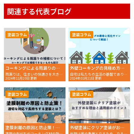
関連する代表ブログ
塗装コラム
塗装コラム
コーキングによる雨漏りの補修について！コーキングでは補修できないものも紹介
外壁コーキングの見極め方：寿命と劣化サインの全知識
雨漏りは、住まいの快適さを大きく損なうだけでなく、放置する
自宅は私たちの生活の基盤であり、その保全には外壁のコーキン
2024年11月20日 更新
2024年01月21日 更新
塗装コラム
塗装コラム
塗膜剥離の原因と防止策！適切な対応で長持ちする塗装とは？
外壁塗装にクリア塗装がおすすめな理由とは？適用前のポイントもご紹介！
塗膜の剥がれやコーキング材の隙間発生は、塗装された表面の品質を大きく低下させる問題であり、その原因を……
外壁は家の象徴となるため、なるべくきれいに維持しておきた