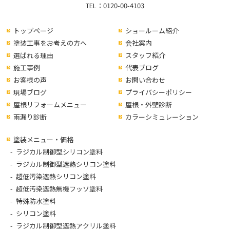
TEL：
0120-00-4103
トップページ
ショールーム紹介
塗装工事をお考えの方へ
会社案内
選ばれる理由
スタッフ紹介
施工事例
代表ブログ
お客様の声
お問い合わせ
現場ブログ
プライバシーポリシー
屋根リフォームメニュー
屋根・外壁診断
雨漏り診断
カラーシミュレーション
塗装メニュー・価格
ラジカル制御型シリコン塗料
ラジカル制御型遮熱シリコン塗料
超低汚染遮熱シリコン塗料
超低汚染遮熱無機フッソ塗料
特殊防水塗料
シリコン塗料
ラジカル制御型遮熱アクリル塗料