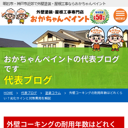
明石市・神戸市近郊で外壁塗装・屋根工事ならおかちゃんペイント
MENU
おかちゃんペイントの代表ブログ
です
代表ブログ
HOME
代表ブログ
塗装コラム
外壁コーキングの耐用年数はどれくら
い？劣化サインと対策費用を解説
外壁コーキングの耐用年数はどれく