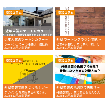
塗装コラム
塗装コラム
近年人気のツートンカラー！ツートンカラーの外壁を成功させるためのポイント
外壁 ツートンブラウンで魅せる！おしゃれと実用性を兼ね備えた家づくり
ツートンカラーの外壁は、個性的かつ洗練された印象を与える
住宅の外観は、その家の「顔」とも言える重要な要素です。外壁
2024年05月14日 更新
2024年01月29日 更新
塗装コラム
塗装コラム
外壁塗装で差をつける！ツートンカラーの選び方と塗り分けパターンを紹介！
外壁塗装の色選びで失敗？後悔しないための対策とは？
デザインに敏感な家主の皆さん、自宅の外観に個性を出すため
外壁塗装は、家の顔とも言える大切な工事です。 せっかくの塗
2023年12月25日 更新
2025年05月28日 更新