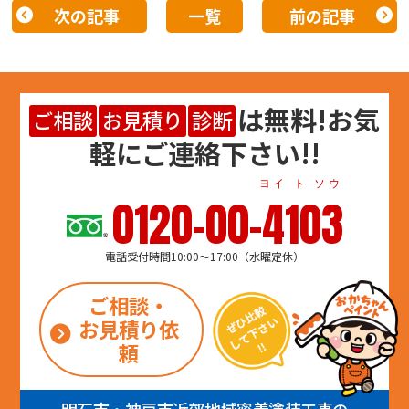
次の記事
一覧
前の記事
は
無料
!お気
ご相談
お見積り
診断
軽にご連絡下さい!!
ヨイ ト ソウ
0120-00-4103
電話受付時間10:00～17:00（水曜定休）
ご相談・
お見積り依
頼
明石市・神戸市近郊地域密着塗装工事の