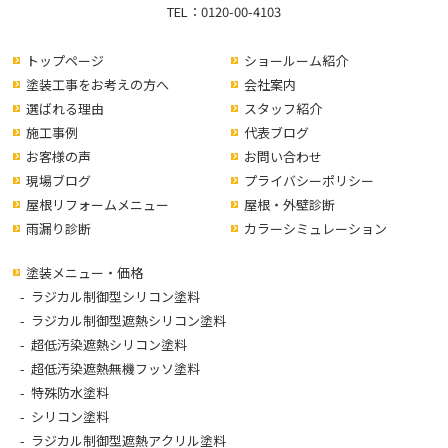
TEL：
0120-00-4103
トップページ
ショールーム紹介
塗装工事をお考えの方へ
会社案内
選ばれる理由
スタッフ紹介
施工事例
代表ブログ
お客様の声
お問い合わせ
現場ブログ
プライバシーポリシー
屋根リフォームメニュー
屋根・外壁診断
雨漏り診断
カラーシミュレーション
塗装メニュー・価格
ラジカル制御型シリコン塗料
ラジカル制御型遮熱シリコン塗料
超低汚染遮熱シリコン塗料
超低汚染遮熱無機フッソ塗料
特殊防水塗料
シリコン塗料
ラジカル制御型遮熱アクリル塗料