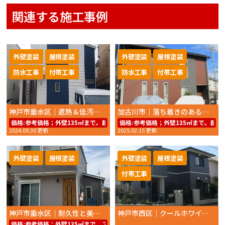
関連する施工事例
外壁塗装
屋根塗装
外壁塗装
屋根塗装
防水工事
付帯工事
防水工事
付帯工事
神戸市垂水区｜遮熱＆低汚染塗料で美しさ長持ち！外壁・屋根塗装
加古川市｜落ち着きのあるブラウン外壁へ！高耐久塗料で美しさを長持ち
価格:
参考価格；外壁135㎡まで。超低汚染リファイン1000Si-IR74.8万円
価格:
参考価格；外壁135㎡まで。超低汚
2024.09.30 更新
2025.02.15 更新
外壁塗装
屋根塗装
外壁塗装
屋根塗装
付帯工事
神戸市垂水区｜耐久性と美観を両立！明石市の外壁・屋根リフォーム
神戸市西区｜クールホワイトのアクセントで際立つ直線美。超低汚染塗料で長持ちする外観へ
価格:
参考価格；外壁135㎡まで。スーパーラジカルシリコンＧＨ49.8万円～