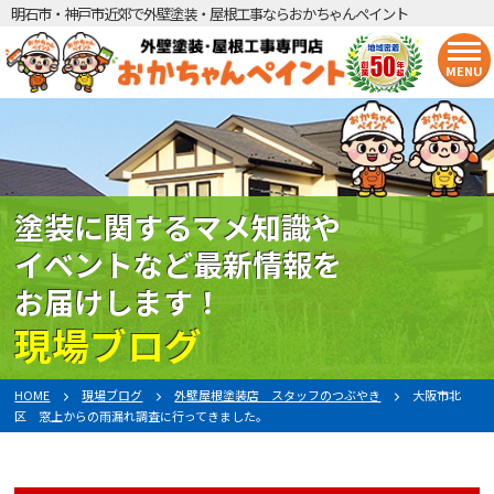
明石市・神戸市近郊で外壁塗装・屋根工事ならおかちゃんペイント
MENU
塗装に関するマメ知識や
イベントなど最新情報を
お届けします！
現場ブログ
HOME
現場ブログ
外壁屋根塗装店 スタッフのつぶやき
大阪市北
区 窓上からの雨漏れ調査に行ってきました。