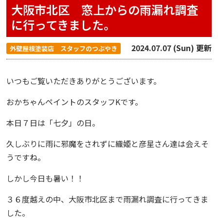
大阪市北区 窓上からの雨漏れ調査
に行ってきました。
2024.07.07 (Sun) 更新
外壁屋根塗装店 スタッフのつぶやき
いつもご覧いただきありがとうございます。
おかちゃんペイント
のスタッフKです。
本日７日は「
七夕
」の日。
久しぶりに雨に邪魔をされずに
織姫
と
彦星
さん達は会えそ
うですね。
しかし今日も暑い！！
３６度越えの中、
大阪市北区
まで
雨漏れ調査
に行ってきま
した。