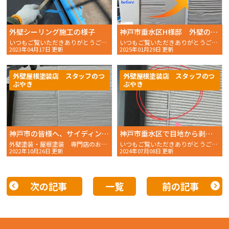
外壁シーリング施工の様子
神戸市垂水区H様邸 外壁の劣化を修復！〜シーリング工程〜
いつもご覧いただきありがとうございます。 おかちゃんペイ
いつもご覧いただきありがとうございます。 おかちゃんペイン
2023年04月17日 更新
2025年01月29日 更新
外壁屋根塗装店 スタッフのつ
外壁屋根塗装店 スタッフのつ
ぶやき
ぶやき
神戸市の皆様へ、サイディング住宅の外壁塗装に費用が大きくかかるケースを解説
神戸市垂水区で目地から剥離してしまったシーリングの撤去
外壁塗装・屋根塗装 専門店のおかちゃんペイントです！
いつもご覧いただきありがとうございます。 おかちゃんペイン
2022年10月26日 更新
2024年07月08日 更新
次の記事
一覧
前の記事