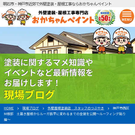
明石市・神戸市近郊で外壁塗装・屋根工事ならおかちゃんペイント
MENU
塗装に関するマメ知識や
イベントなど最新情報を
お届けします！
現場ブログ
HOME
現場ブログ
外壁屋根塗装店 スタッフのつぶやき
神戸市西区
M様邸 土葺き屋根からルーガ鉄平に変わるまでの全貌を公開〜ルーフィング貼り
編〜