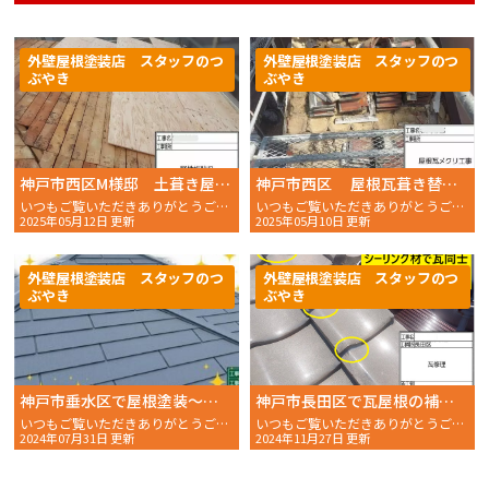
外壁屋根塗装店 スタッフのつ
外壁屋根塗装店 スタッフのつ
ぶやき
ぶやき
神戸市西区M様邸 土葺き屋根から屋根葺き替え工事を行いルーガ鉄平に変わるまでの全貌を公開〜野地板貼り編〜
神戸市西区 屋根瓦葺き替え工事 土葺き屋根からルーガ鉄平に変わるまでの全貌を公開〜瓦メクリ編〜
いつもご覧いただきありがとうございます。 おかちゃんペイン
いつもご覧いただきありがとうございます。 おかちゃんペイン
2025年05月12日 更新
2025年05月10日 更新
外壁屋根塗装店 スタッフのつ
外壁屋根塗装店 スタッフのつ
ぶやき
ぶやき
神戸市垂水区で屋根塗装〜上塗り編〜
神戸市長田区で瓦屋根の補修工事をしました！
いつもご覧いただきありがとうございます。 おかちゃんペイ
いつもご覧いただきありがとうございます。 おかちゃんペイン
2024年07月31日 更新
2024年11月27日 更新