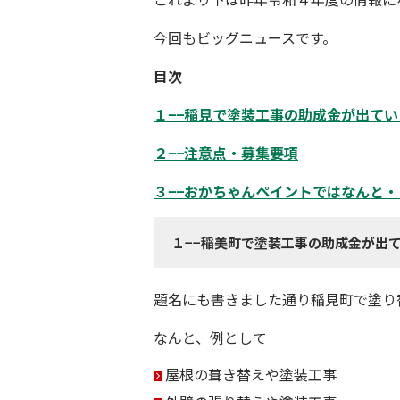
今回もビッグニュースです。
目次
１−−稲見で塗装工事の助成金が出てい
２−−注意点・募集要項
３−−おかちゃんペイントではなんと・
１−−稲美町で塗装工事の助成金が出
題名にも書きました通り
稲見町
で塗り
なんと、例として
屋根の葺き替えや塗装工事