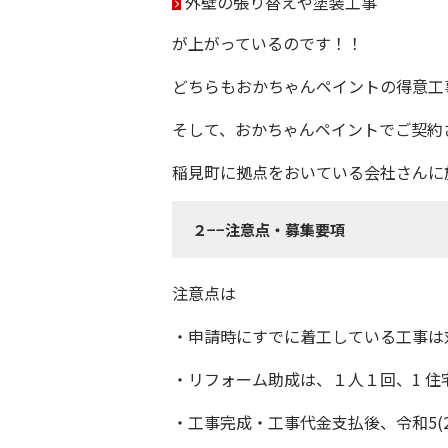
外壁の張り替えや塗装工事
が上がっているのです！！
どちらも
おかちゃんペイント
の得意工
そして、
おかちゃんペイント
でご契約
稲見町
に拠点をおいている会社さんに
２−−注意点・募集要項
注意点は
・申請時にすでに着工している工事は
・リフォーム助成は、１人１回、1 住
・工事完成・工事代金支払後、令和5(2