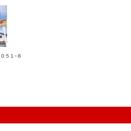
２０５１−８