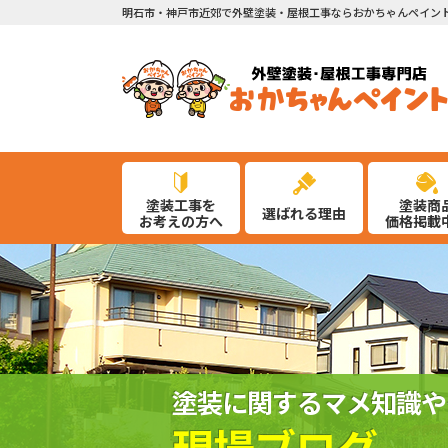
明石市・神戸市近郊で外壁塗装・屋根工事ならおかちゃんペイン
塗装工事を
塗装商
選ばれる理由
お考えの方へ
価格掲載
塗装に関するマメ知識や
現場ブログ