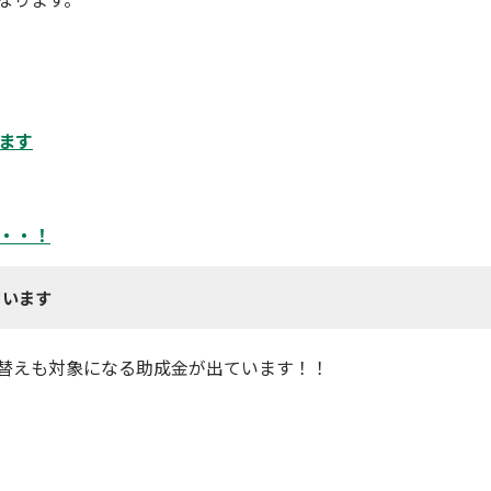
ます
・・！
ています
替えも対象になる
助成金
が出ています！！